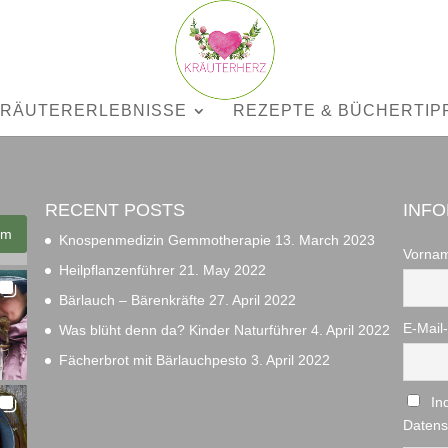
RÄUTERERLEBNISSE
REZEPTE & BÜCHERTIP
RECENT POSTS
INF
am
Knospenmedizin Gemmotherapie
13. March 2023
Vorna
Heilpflanzenführer
21. May 2022
Bärlauch – Bärenkräfte
27. April 2022
E-Mail
Was blüht denn da? Kinder Naturführer
4. April 2022
Fächerbrot mit Bärlauchpesto
3. April 2022
In
Datens