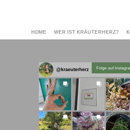
HOME
WER IST KRÄUTERHERZ?
K
Folge auf Instagr
@
kraeuterherz